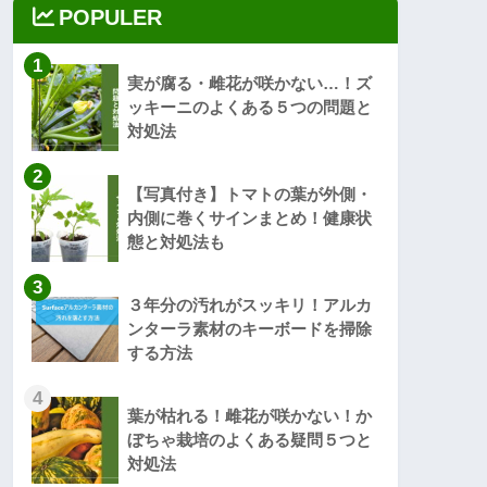
POPULER
1
実が腐る・雌花が咲かない…！ズ
ッキーニのよくある５つの問題と
対処法
2
【写真付き】トマトの葉が外側・
内側に巻くサインまとめ！健康状
態と対処法も
3
３年分の汚れがスッキリ！アルカ
ンターラ素材のキーボードを掃除
する方法
4
葉が枯れる！雌花が咲かない！か
ぼちゃ栽培のよくある疑問５つと
対処法