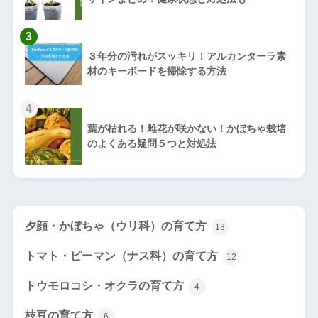
3
３年分の汚れがスッキリ！アルカンターラ素
材のキーボードを掃除する方法
4
葉が枯れる！雌花が咲かない！かぼちゃ栽培
のよくある疑問５つと対処法
夕顔・かぼちゃ（ウリ科）の育て方
13
トマト・ピーマン（ナス科）の育て方
12
トウモロコシ・オクラの育て方
4
枝豆の育て方
6