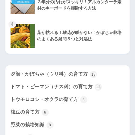
３年分の汚れがスッキリ！アルカンターラ素
材のキーボードを掃除する方法
4
葉が枯れる！雌花が咲かない！かぼちゃ栽培
のよくある疑問５つと対処法
夕顔・かぼちゃ（ウリ科）の育て方
13
トマト・ピーマン（ナス科）の育て方
12
トウモロコシ・オクラの育て方
4
枝豆の育て方
6
野菜の栽培知識
8