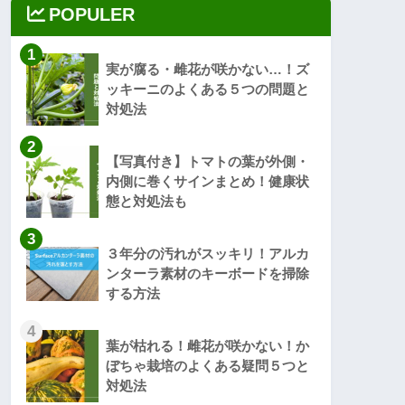
POPULER
1
実が腐る・雌花が咲かない…！ズ
ッキーニのよくある５つの問題と
対処法
2
【写真付き】トマトの葉が外側・
内側に巻くサインまとめ！健康状
態と対処法も
3
３年分の汚れがスッキリ！アルカ
ンターラ素材のキーボードを掃除
する方法
4
葉が枯れる！雌花が咲かない！か
ぼちゃ栽培のよくある疑問５つと
対処法