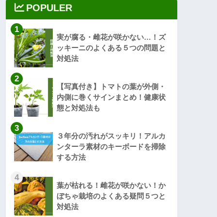
POPULER
1
実が腐る・雌花が咲かない…！ズ
ッキーニのよくある５つの問題と
対処法
2
【写真付き】トマトの葉が外側・
内側に巻くサインまとめ！健康状
態と対処法も
3
３年分の汚れがスッキリ！アルカ
ンターラ素材のキーボードを掃除
する方法
4
葉が枯れる！雌花が咲かない！か
ぼちゃ栽培のよくある疑問５つと
対処法