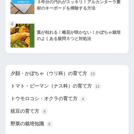
３年分の汚れがスッキリ！アルカンターラ素
材のキーボードを掃除する方法
4
葉が枯れる！雌花が咲かない！かぼちゃ栽培
のよくある疑問５つと対処法
夕顔・かぼちゃ（ウリ科）の育て方
13
トマト・ピーマン（ナス科）の育て方
12
トウモロコシ・オクラの育て方
4
枝豆の育て方
6
野菜の栽培知識
8